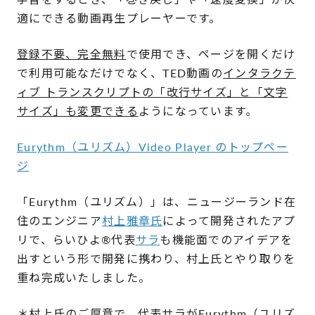
適にできる動画再生プレーヤーで
す
。
登録不要、完全無料
で使用でき、ページを開くだけ
で利用可能なだけでなく、TED動画の
インタラクテ
ィブ トランスクリプトの「改行サイズ」と「文字
サイズ」も変更できる
ようになっています。
Eurythm（ユリズム）Video Player のトップペー
ジ
「Eurythm（ユリズム）」は、
ニュージーランド在
住のエンジニア
村上雅章氏
によって開発されたアプ
リで、
らいひよ®︎代表
サラ
も機能面でのアイデアを
出すという形で開発に携わり、村上氏とやり取りを
重ね完成いたしました。
＊村上氏のご厚意で、代表サラがEurythm（ユリズ