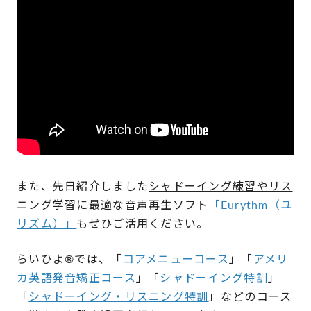
また、先日紹介しました
シャドーイング練習やリス
ニング学習
に最適な音声再生ソフト
「Eurythm（ユ
リズム）」
もぜひご活用ください。
らいひよ®︎では、「
コアメニューコース
」「
アメリ
カ英語発音矯正コース
」「
シャドーイング特訓
」
「
シャドーイング・リスニング特訓
」などのコース