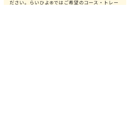
ださい。らいひよ®ではご希望のコース・トレー
ナーに完全に納得いただいてから受講がスタート
する仕組みになっています。
無料カウンセリング
Home
トレーナー
英語ジム らいおんとひよこ®