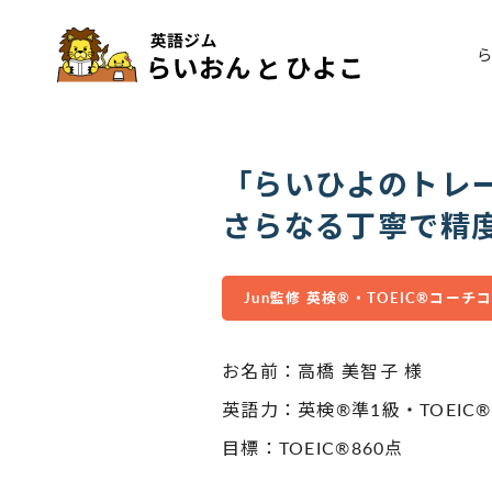
「らいひよのトレ
さらなる丁寧で精
Jun監修 英検®︎・TOEIC®︎コーチ
お名前：高橋 美智子 様
英語力：英検®︎準1級・TOEIC®︎8
目標：TOEIC®︎860点